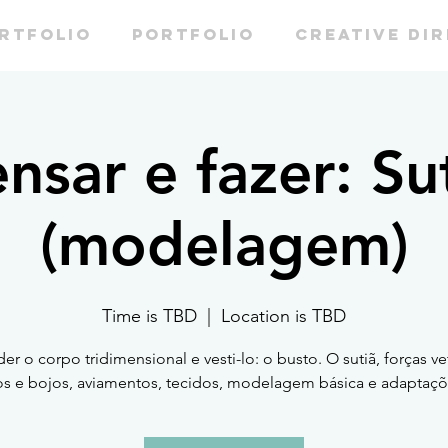
RTFOLIO
PORTFOLIO
CREATIVE DI
nsar e fazer: Su
(modelagem)
Time is TBD
  |  
Location is TBD
er o corpo tridimensional e vesti-lo: o busto. O sutiã, forças vet
os e bojos, aviamentos, tecidos, modelagem básica e adaptaçõ