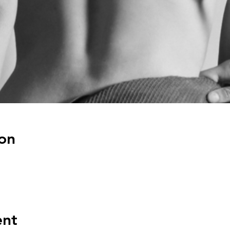
on
ent