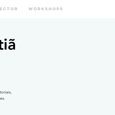
RECTOR
WORKSHOPS
tiã
oriais,
es.