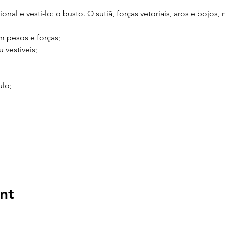
nal e vesti-lo: o busto. O sutiã, forças vetoriais, aros e bojo
m pesos e forças;
 vestíveis;
lo;
nt