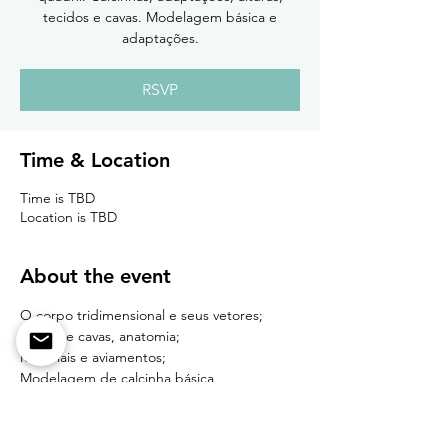
tecidos e cavas. Modelagem básica e
adaptações.
RSVP
Time & Location
Time is TBD
Location is TBD
About the event
O corpo tridimensional e seus vetores;
Curvas e cavas, anatomia;
Materiais e aviamentos;
Modelagem de calcinha básica
Modelagem de string, biquini, boyshort e 
hotpant. 
Variações.