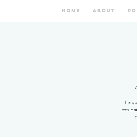
HOME
ABOUT
PO
A
Linge
estudan