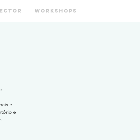
RECTOR
WORKSHOPS
nz
nais e
rtório e
.