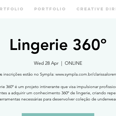
RTFOLIO
PORTFOLIO
CREATIVE DI
Lingerie 360º
Wed 28 Apr
  |  
ONLINE
s inscrições estão no Sympla: www.sympla.com.br/clarissalore
rie 360º é um projeto intinerante que visa impulsionar profissio
tes a adquirir um conhecimento 360º de lingerie, criando repe
ferramentas necessárias para desenvolver coleção de underwear